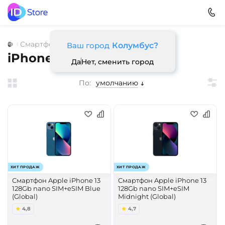
Смартфоны
Apple
Ваш город
Колумбус?
iPhone 13
Да
Нет, сменить город
По:
умолчанию
ХИТ ПРОДАЖ
ХИТ ПРОДАЖ
Смартфон Apple iPhone 13
Смартфон Apple iPhone 13
128Gb nano SIM+eSIM Blue
128Gb nano SIM+eSIM
(Global)
Midnight (Global)
4,8
4,7