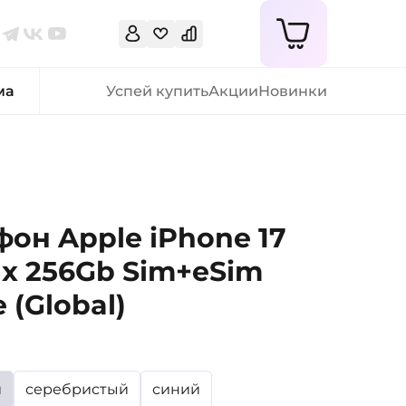
ма
Успей купить
Акции
Новинки
он Apple iPhone 17
x 256Gb Sim+eSim
 (Global)
й
серебристый
синий