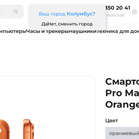
8 800 350 20 41
Ваш город
Колумбус?
Ежедневно 10:00-21:00
Да
Нет, сменить город
мпьютеры
Часы и трекеры
Наушники
Техника для до
Смартф
Pro Ma
Orange
Цвет
оранжевы