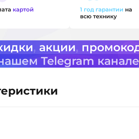
лата
картой
1 год гарантии
на
всю технику
кидки
,
акции
,
промоко
 нашем Telegram канал
теристики