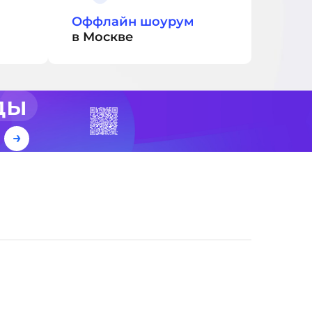
Оффлайн шоурум
в Москве
ды
е