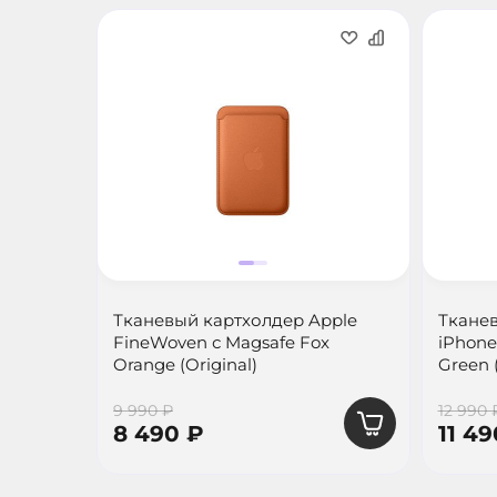
Тканевый картхолдер Apple
Тканев
FineWoven с Magsafe Fox
iPhone
Orange (Original)
Green (
9 990 ₽
12 990 
8 490 ₽
11 49