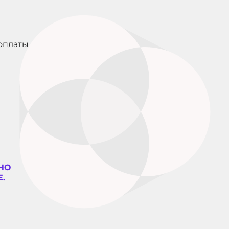
оплаты
НО
.