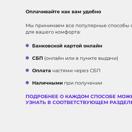
1 год
ГАРАНТИЯ
Оплачивайте как вам удобно
3 года
СРОК СЛУЖБЫ
Мы принимаем все популярные способы 
SIM+eSIM
ТИП СИМ-КАРТЫ
для вашего комфорта:
ДИАГОНАЛЬ ЭКРАНА, В
6.9
ДЮЙМАХ
Банковской картой онлайн
256 ГБ
ВСТРОЕННАЯ ПАМЯТЬ
СБП
(онлайн или в пункте выдачи)
11590
АРТИКУЛ
Оплата
частями через СБП
Наличными
при получении
ПОДРОБНЕЕ О КАЖДОМ СПОСОБЕ МОЖ
УЗНАТЬ В СООТВЕТСТВУЮЩЕМ РАЗДЕЛЕ