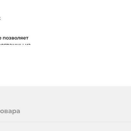
x
е позволяет
рограммы из
инов,
ельный
re. Все
жно
 через App
оответствие
а
статком
товара
 Пожалуйста,
д принятием
ке