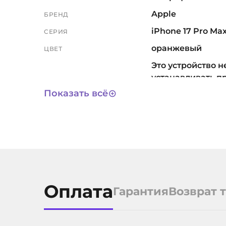
Apple
БРЕНД
iPhone 17 Pro Ma
СЕРИЯ
оранжевый
ЦВЕТ
Это устройство н
устанавливать п
сторонних магаз
Показать всё
включая обязат
российский RuSto
приложения мо
скачивать только
МАГАЗИН ПРИЛОЖЕНИЙ
Store. Такое нес
требованиям
законодательств
Оплата
признается недо
Гарантия
Возврат 
(браком) товара.
учтите это пере
решения о покуп