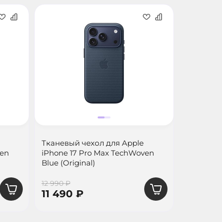
Тканевый чехол для Apple
Чехол для
ven
iPhone 17 Pro Max TechWoven
Max с Mag
Blue (Original)
12 990 ₽
9 990 ₽
11 490 ₽
8 990 