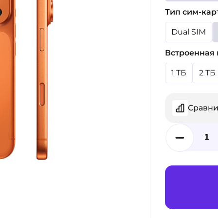
Тип сим-кар
Dual SIM
Встроенная 
1 ТБ
2 ТБ
Сравни