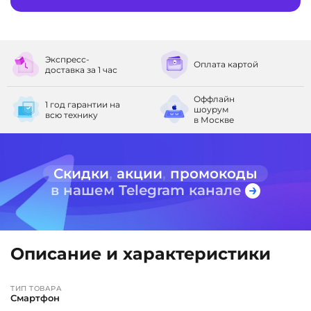
Экспресс-
Оплата
картой
доставка
за 1 час
Оффлайн
1 год гарантии
на
шоурум
всю технику
в Москве
Скидки
,
акции
,
промокоды
в нашем Telegram канале
Описание и характеристики
ТИП ТОВАРА
Смартфон