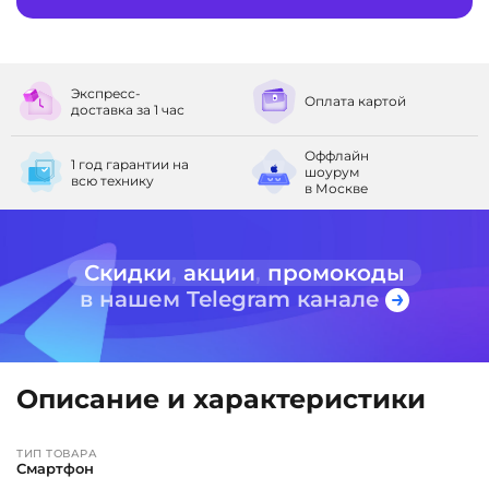
Экспресс-
Оплата
картой
доставка
за 1 час
Оффлайн
1 год гарантии
на
шоурум
всю технику
в Москве
Скидки
,
акции
,
промокоды
в нашем Telegram канале
Описание и характеристики
ТИП ТОВАРА
Смартфон