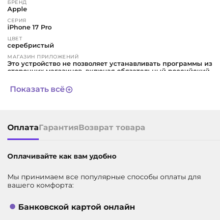
БРЕНД
Apple
СЕРИЯ
iPhone 17 Pro
ЦВЕТ
серебристый
МАГАЗИН ПРИЛОЖЕНИЙ
Это устройство не позволяет устанавливать программы из
сторонних магазинов, включая обязательный российский
RuStore. Все приложения можно скачивать только через
App Store. Такое несоответствие требованиям
Показать всё
законодательства признается недостатком (браком)
товара. Пожалуйста, учтите это перед принятием решения
о покупке
ГАРАНТИЯ
1 год
Оплата
Гарантия
Возврат товара
СРОК СЛУЖБЫ
3 года
Оплачивайте как вам удобно
ТИП СИМ-КАРТЫ
eSIM
ДИАГОНАЛЬ ЭКРАНА, В ДЮЙМАХ
Мы принимаем все популярные способы оплаты для
6.3
вашего комфорта:
ВСТРОЕННАЯ ПАМЯТЬ
512 ГБ
Банковской картой онлайн
АРТИКУЛ
11621