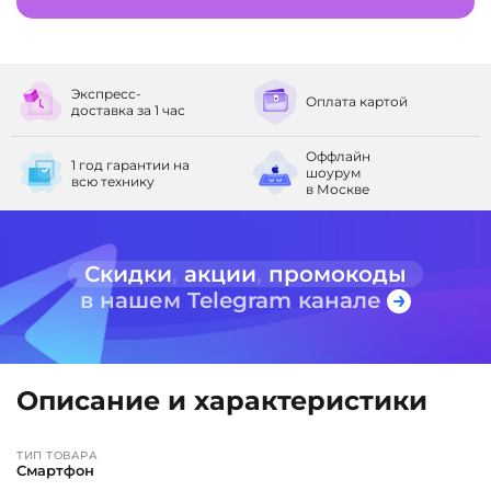
Экспресс-
Оплата
картой
доставка
за 1 час
Оффлайн
1 год гарантии
на
шоурум
всю технику
в Москве
Скидки
,
акции
,
промокоды
в нашем Telegram канале
Описание и характеристики
ТИП ТОВАРА
Смартфон