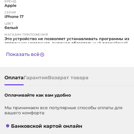
БРЕНД
Apple
СЕРИЯ
iPhone 17
ЦВЕТ
белый
МАГАЗИН ПРИЛОЖЕНИЙ
Это устройство не позволяет устанавливать программы из
сторонних магазинов, включая обязательный российский
RuStore. Все приложения можно скачивать только через
App Store. Такое несоответствие требованиям
Показать всё
законодательства признается недостатком (браком)
товара. Пожалуйста, учтите это перед принятием решения
о покупке
ГАРАНТИЯ
1 год
Оплата
Гарантия
Возврат товара
СРОК СЛУЖБЫ
3 года
Оплачивайте как вам удобно
ТИП СИМ-КАРТЫ
Dual SIM
ДИАГОНАЛЬ ЭКРАНА, В ДЮЙМАХ
Мы принимаем все популярные способы оплаты для
6.3
вашего комфорта:
ВСТРОЕННАЯ ПАМЯТЬ
256 ГБ
Банковской картой онлайн
АРТИКУЛ
11744