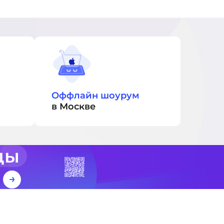
Оффлайн шоурум
в Москве
ды
е