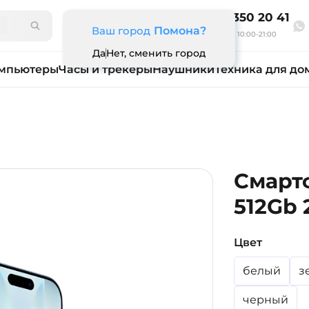
8 800 350 20 41
Ваш город
Помона?
Ежедневно 10:00-21:00
Да
Нет, сменить город
мпьютеры
Часы и трекеры
Наушники
Техника для до
Смартф
512Gb 
Цвет
белый
з
черный