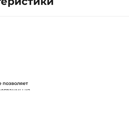
теристики
е позволяет
рограммы из
инов,
ельный
re. Все
жно
 через App