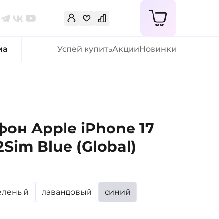
ма
Успей купить
Акции
Новинки
он Apple iPhone 17
2Sim Blue (Global)
еленый
лавандовый
синий