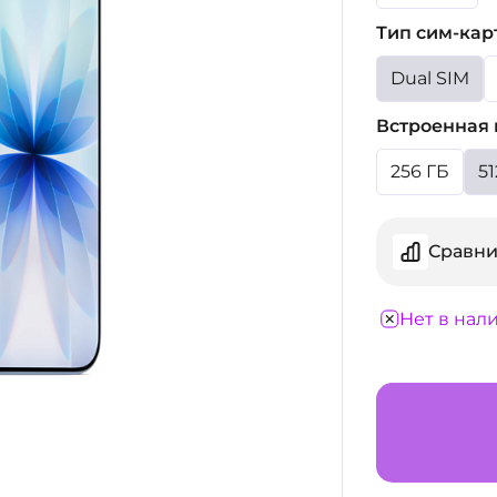
Тип сим-кар
Dual SIM
Встроенная 
256 ГБ
51
Сравни
Нет в нал