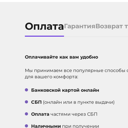
Store. Такое нес
требованиям
законодательств
Оплата
признается недо
Гарантия
Возврат 
(браком) товара.
учтите это пере
решения о покуп
1 год
ГАРАНТИЯ
Оплачивайте как вам удобно
3 года
СРОК СЛУЖБЫ
Мы принимаем все популярные способы 
Dual SIM
ТИП СИМ-КАРТЫ
для вашего комфорта:
ДИАГОНАЛЬ ЭКРАНА, В
6.3
ДЮЙМАХ
Банковской картой онлайн
512 ГБ
ВСТРОЕННАЯ ПАМЯТЬ
СБП
(онлайн или в пункте выдачи)
11748
АРТИКУЛ
Оплата
частями через СБП
Наличными
при получении