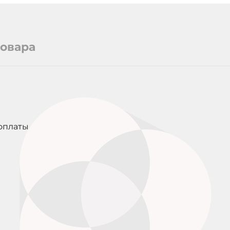
оответствие
а
статком
товара
 Пожалуйста,
д принятием
ке
оплаты