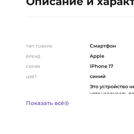
Описание и харак
Смартфон
ТИП ТОВАРА
Apple
БРЕНД
iPhone 17
СЕРИЯ
синий
ЦВЕТ
Это устройство н
устанавливать п
сторонних магаз
Показать всё
включая обязат
российский RuSto
приложения мо
скачивать только
МАГАЗИН ПРИЛОЖЕНИЙ