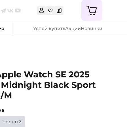
ма
Успей купить
Акции
Новинки
pple Watch SE 2025
idnight Black Sport
S/M
ка
Черный