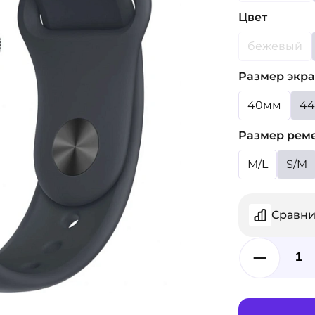
Цвет
бежевый
Размер экра
40мм
4
Размер рем
M/L
S/M
Сравни