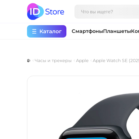
Каталог
Смартфоны
Планшеты
Ко
Часы и трекеры
Apple
Apple Watch SE (202