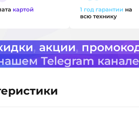
лата
картой
1 год гарантии
на
всю технику
кидки
,
акции
,
промоко
 нашем Telegram канал
теристики