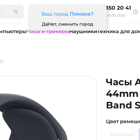
8 800 350 20 41
Ваш город
Помона?
Ежедневно 10:00-21:00
Да
Нет, сменить город
мпьютеры
Часы и трекеры
Наушники
Техника для до
5)
Часы A
44mm M
Band 
Цвет ремеш
Бежевый