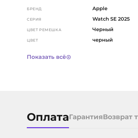
Apple
БРЕНД
Watch SE 2025
СЕРИЯ
Черный
ЦВЕТ РЕМЕШКА
черный
ЦВЕТ
44мм
РАЗМЕР ЭКРАНА, ММ
Показать всё
1 год
ГАРАНТИЯ
3 года
СРОК СЛУЖБЫ
S/M
РАЗМЕР РЕМЕШКА
11792
АРТИКУЛ
Оплата
Гарантия
Возврат 