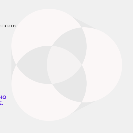
оплаты
НО
.