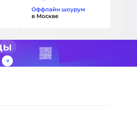
Оффлайн шоурум
в Москве
ды
е