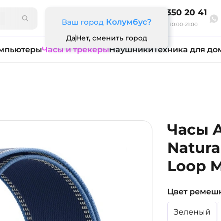
8 800 350 20 41
Ваш город
Колумбус?
Ежедневно 10:00-21:00
Да
Нет, сменить город
мпьютеры
Часы и трекеры
Наушники
Техника для до
Часы A
Natura
Loop 
Цвет ремеш
Зеленый