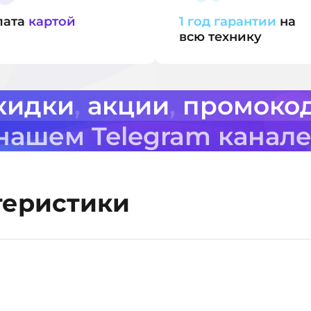
лата
картой
1 год гарантии
на
всю технику
кидки
,
акции
,
промоко
 нашем Telegram канал
теристики