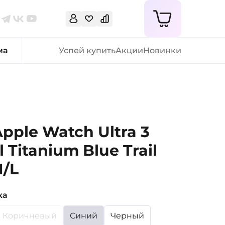
ма
Успей купить
Акции
Новинки
pple Watch Ultra 3
l Titanium Blue Trail
M/L
ка
Коричневый
Синий
Черный