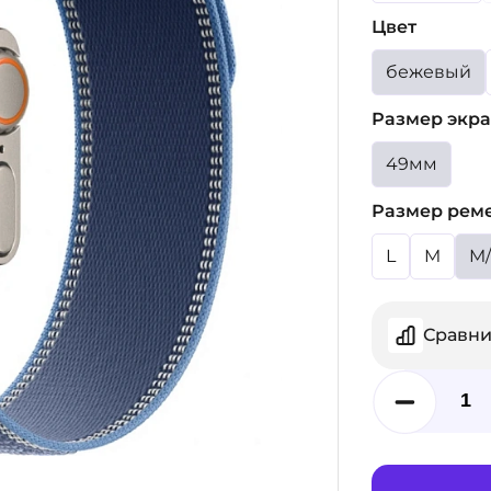
Цвет
бежевый
Размер экра
49мм
Размер рем
L
M
M/
Сравни