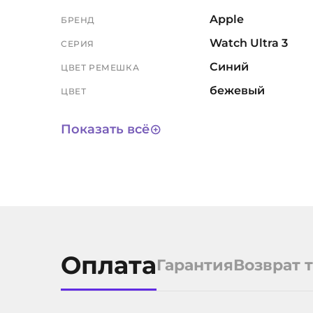
Apple
БРЕНД
Watch Ultra 3
СЕРИЯ
Синий
ЦВЕТ РЕМЕШКА
бежевый
ЦВЕТ
49мм
РАЗМЕР ЭКРАНА, ММ
Показать всё
1 год
ГАРАНТИЯ
3 года
СРОК СЛУЖБЫ
M/L
РАЗМЕР РЕМЕШКА
11965
АРТИКУЛ
Оплата
Гарантия
Возврат 