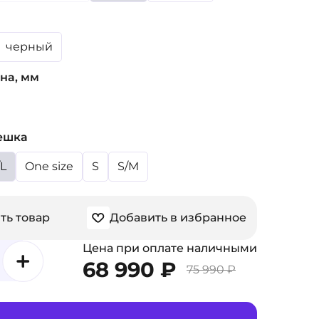
черный
на, мм
ешка
L
One size
S
S/M
ть товар
Добавить в избранное
Цена при оплате наличными
68 990 ₽
75 990 ₽