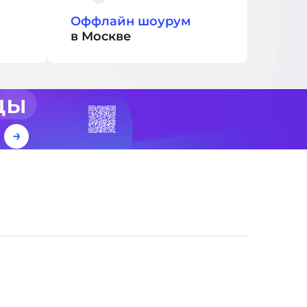
Оффлайн шоурум
в Москве
ды
е