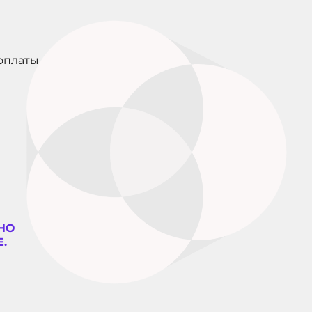
оплаты
НО
.