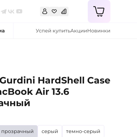
ма
Успей купить
Акции
Новинки
Gurdini HardShell Case
cBook Air 13.6
ачный
прозрачный
серый
темно-серый