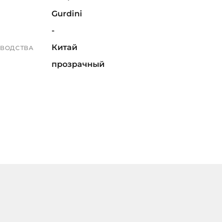
Gurdini
-
Китай
ЗВОДСТВА
прозрачный
Не определен
7519