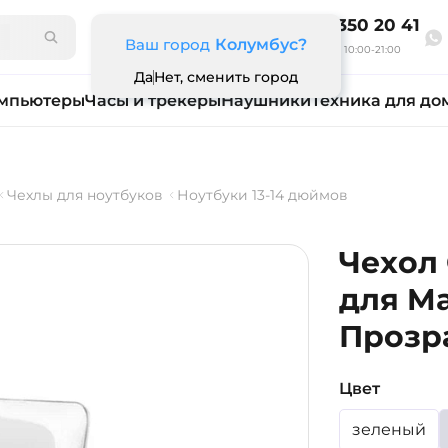
8 800 350 20 41
Ваш город
Колумбус?
Ежедневно 10:00-21:00
Да
Нет, сменить город
мпьютеры
Часы и трекеры
Наушники
Техника для до
Чехлы для ноутбуков
Ноутбуки 13-14 дюймов
Чехол 
для Ma
Прозр
Цвет
зеленый