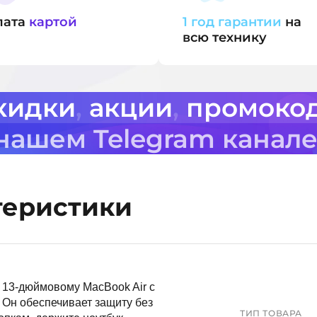
лата
картой
1 год гарантии
на
всю технику
кидки
,
акции
,
промоко
 нашем Telegram канал
теристики
 13-дюймовому MacBook Air с
 Он обеспечивает защиту без
ТИП ТОВАРА