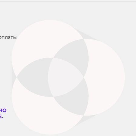
оплаты
НО
.