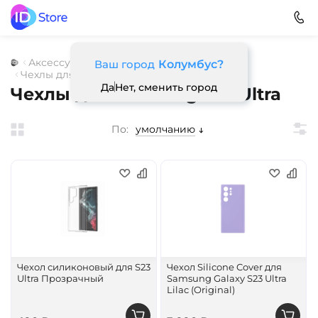
Аксессуары
Для смартфонов
Чехлы
Ваш город
Колумбус?
Чехлы для Samsung
Да
Нет, сменить город
Чехлы для Samsung S23 Ultra
По:
умолчанию
Чехол силиконовый для S23
Чехол Silicone Cover для
Ultra Прозрачный
Samsung Galaxy S23 Ultra
Lilac (Original)