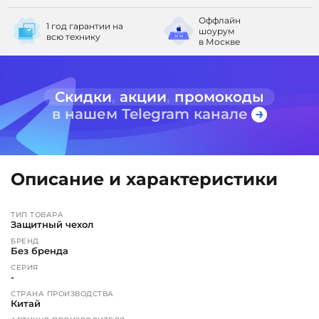
Оффлайн
1 год гарантии
на
шоурум
всю технику
в Москве
Скидки
,
акции
,
промокоды
в нашем Telegram канале
Описание и характеристики
ТИП ТОВАРА
Защитный чехол
БРЕНД
Без бренда
СЕРИЯ
-
СТРАНА ПРОИЗВОДСТВА
Китай