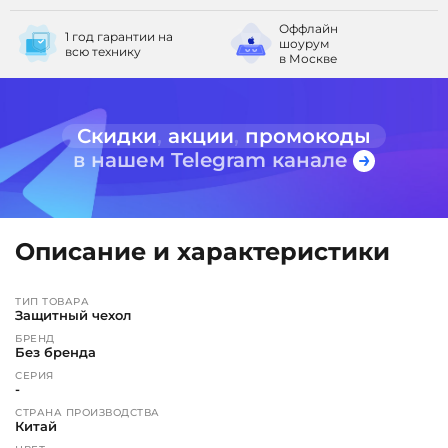
Оффлайн
1 год гарантии
на
шоурум
всю технику
в Москве
Скидки
,
акции
,
промокоды
в нашем Telegram канале
Описание и характеристики
ТИП ТОВАРА
Защитный чехол
БРЕНД
Без бренда
СЕРИЯ
-
СТРАНА ПРОИЗВОДСТВА
Китай