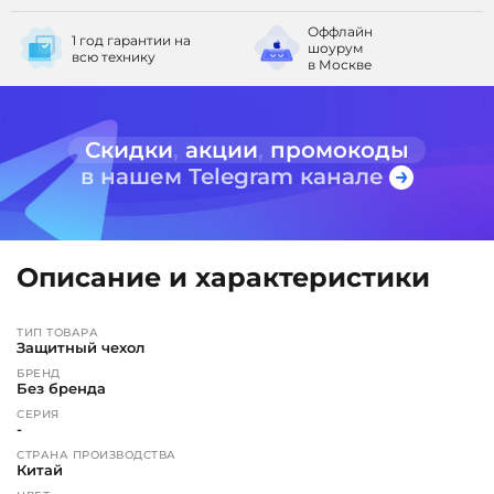
Оффлайн
1 год гарантии
на
шоурум
всю технику
в Москве
Скидки
,
акции
,
промокоды
в нашем Telegram канале
Описание и характеристики
ТИП ТОВАРА
Защитный чехол
БРЕНД
Без бренда
СЕРИЯ
-
СТРАНА ПРОИЗВОДСТВА
Китай