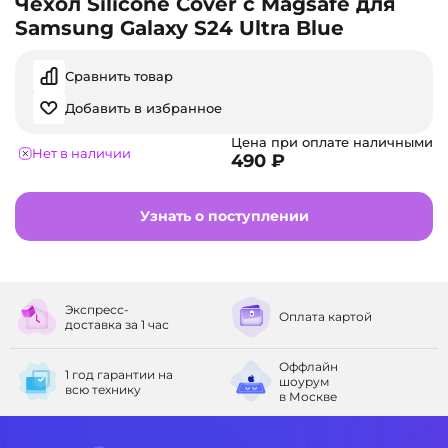
Чехол Silicone Cover с Magsafe для
Samsung Galaxy S24 Ultra Blue
Сравнить товар
Добавить в избранное
Цена при оплате наличными
Нет в наличии
490 ₽
Узнать о поступлении
Экспресс-
Оплата
картой
доставка
за 1 час
Оффлайн
1 год гарантии
на
шоурум
всю технику
в Москве