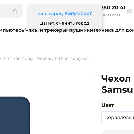
8 800 350 20 41
Ваш город
Колумбус?
Ежедневно 10:00-21:00
Да
Нет, сменить город
мпьютеры
Часы и трекеры
Наушники
Техника для до
ы для Samsung
Чехлы для Samsung S24
Чехол 
Samsun
Цвет
коралловы