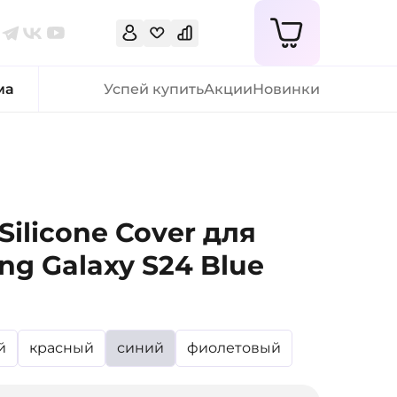
ма
Успей купить
Акции
Новинки
Silicone Cover для
g Galaxy S24 Blue
й
красный
синий
фиолетовый