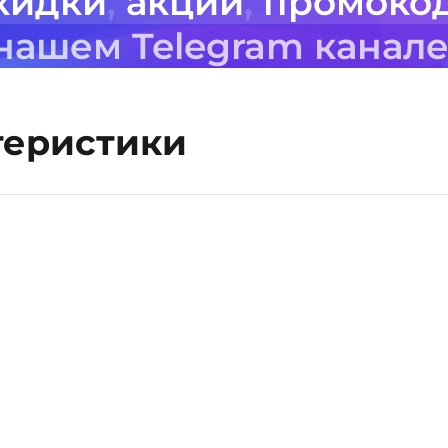
кидки
,
акции
,
промоко
 нашем Telegram канал
теристики