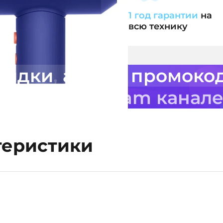
лата
картой
1 год гарантии
на
всю технику
кидки
,
акции
,
промоко
 нашем Telegram канал
теристики