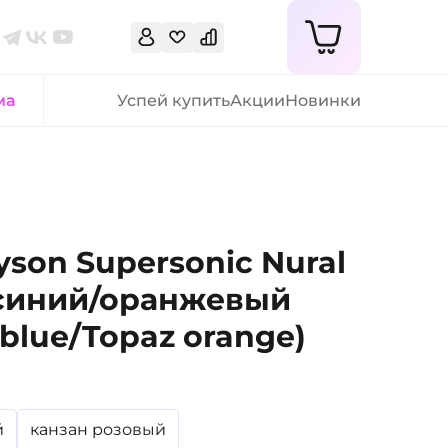
ма
Успей купить
Акции
Новинки
son Supersonic Nural
 синий/оранжевый
 blue/Topaz orange)
й
канзан розовый