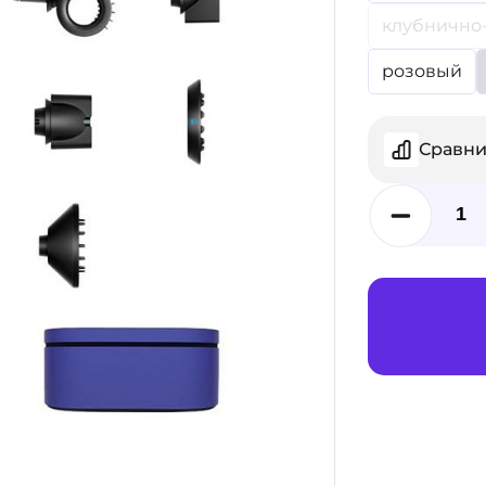
клубнично
розовый
Сравни