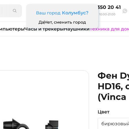
8 800 350 20 41
Ваш город
Колумбус?
Ежедневно 10:00-21:00
Да
Нет, сменить город
мпьютеры
Часы и трекеры
Наушники
Техника для до
Фен Dy
HD16,
(Vinca
Цвет
бирюзовы