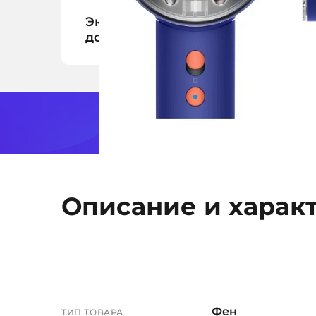
Экспресс-
Оп
доставка
за 1 час
С
в
Описание и харак
Фен
ТИП ТОВАРА