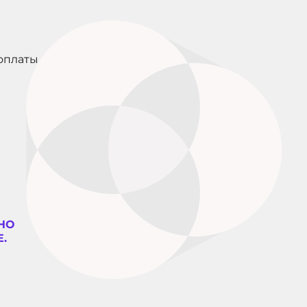
оплаты
НО
.