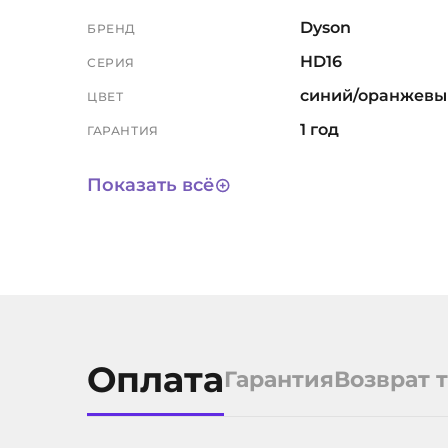
Dyson
БРЕНД
HD16
СЕРИЯ
синий/оранжевы
ЦВЕТ
1 год
ГАРАНТИЯ
3 года
СРОК СЛУЖБЫ
Показать всё
11941
АРТИКУЛ
Оплата
Гарантия
Возврат 