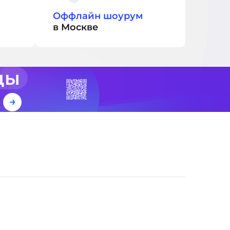
Оффлайн шоурум
в Москве
ды
е