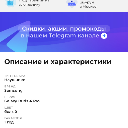
1 год гарантии
на
шоурум
всю технику
в Москве
Скидки
,
акции
,
промокоды
в нашем Telegram канале
Описание и характеристики
ТИП ТОВАРА
Наушники
БРЕНД
Samsung
СЕРИЯ
Galaxy Buds 4 Pro
ЦВЕТ
белый
ГАРАНТИЯ
1 год