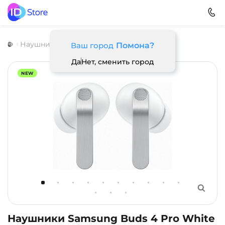
Наушники
Samsung
Galaxy Buds 4 Pro
Ваш город
Помона?
Да
Нет, сменить город
NEW
Наушники Samsung Buds 4 Pro White