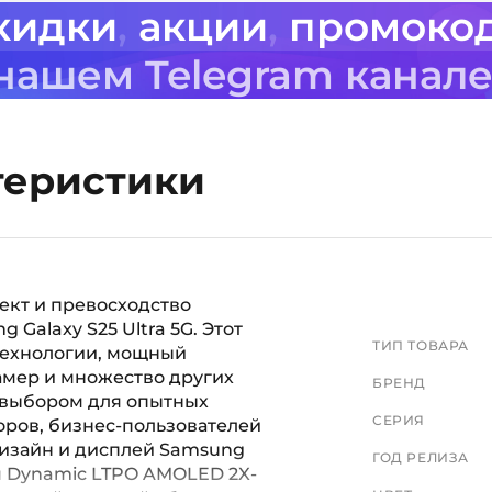
кидки
,
акции
,
промоко
 нашем Telegram канал
теристики
лект и превосходство
Galaxy S25 Ultra 5G. Этот
ТИП ТОВАРА
технологии, мощный
амер и множество других
БРЕНД
 выбором для опытных
СЕРИЯ
оров, бизнес-пользователей
 Дизайн и дисплей Samsung
ГОД РЕЛИЗА
ым Dynamic LTPO AMOLED 2X-