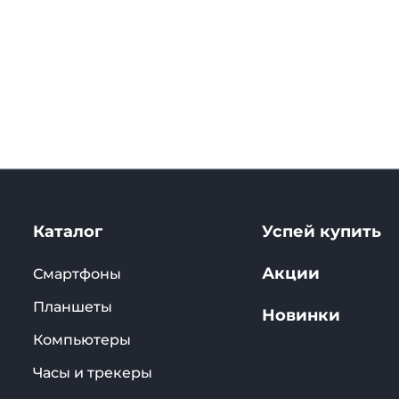
. Ультразвуковой сканер
ю и безопасную
g Galaxy S25 Ultra 5G?
отографам и
льной системе камер с
 Опытным пользователям и
одительности, большой
ес-пользователям и
изводительности, благодаря
зводительности на базе ИИ.
ный выбор для тех, кто ищет
мартфон.
Каталог
Успей купить
Акции
Смартфоны
Планшеты
Новинки
Компьютеры
Часы и трекеры