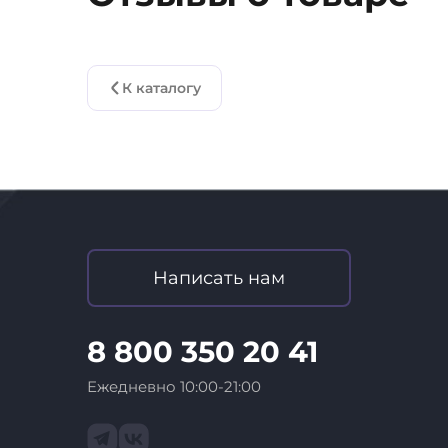
устойчивость к воздействию брызг и пыли
отпечатков пальцев обеспечивает быстру
разблокировку.**Кому стоит купить Samsun
*Samsung Galaxy S25 Ultra 5G подойдёт: Ф
К каталогу
видеооператорам благодаря профессиона
улучшенным ИИ-зумом и стабилизацией.
геймерам благодаря высочайшей произв
батарее и плавному дисплею 120 Гц. Бизн
пользователям, работающим в сфере про
S Pen, Samsung DeX и инструментам прои
Samsung Galaxy S25 Ultra 5G — это идеаль
мощный, интеллектуальный и стильный с
Написать нам
8 800 350 20 41
Ежедневно 10:00-21:00