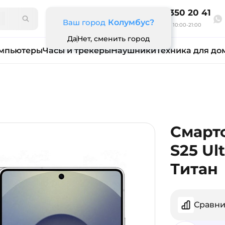
8 800 350 20 41
Ваш город
Колумбус?
Ежедневно 10:00-21:00
Да
Нет, сменить город
мпьютеры
Часы и трекеры
Наушники
Техника для до
Смарт
S25 Ul
Титан
Сравни