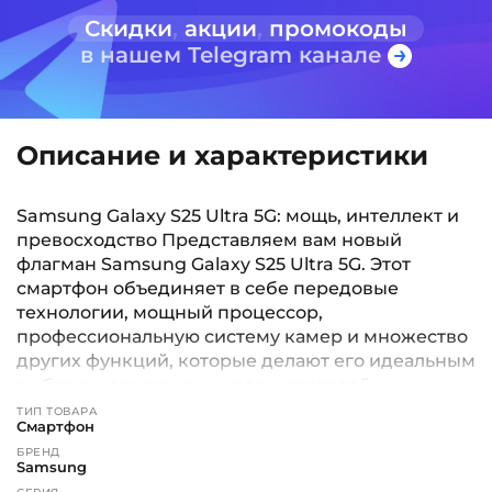
Скидки
,
акции
,
промокоды
в нашем Telegram канале
Описание и характеристики
Samsung Galaxy S25 Ultra 5G: мощь, интеллект и
превосходство Представляем вам новый
флагман Samsung Galaxy S25 Ultra 5G. Этот
смартфон объединяет в себе передовые
технологии, мощный процессор,
профессиональную систему камер и множество
других функций, которые делают его идеальным
выбором для опытных пользователей,
фотографов, видеооператоров, бизнес-
ТИП ТОВАРА
Смартфон
пользователей и всех, кто ценит качество и
БРЕНД
инновации. Дизайн и дисплей Samsung Galaxy
Samsung
S25 Ultra 5G оснащён 6,9-дюймовым Dynamic