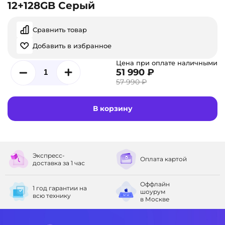
12+128GB Серый
Сравнить товар
Добавить в избранное
Цена при оплате наличными
51 990 ₽
57 990 ₽
В корзину
Экспресс-
Оплата
картой
доставка
за 1 час
Оффлайн
1 год гарантии
на
шоурум
всю технику
в Москве