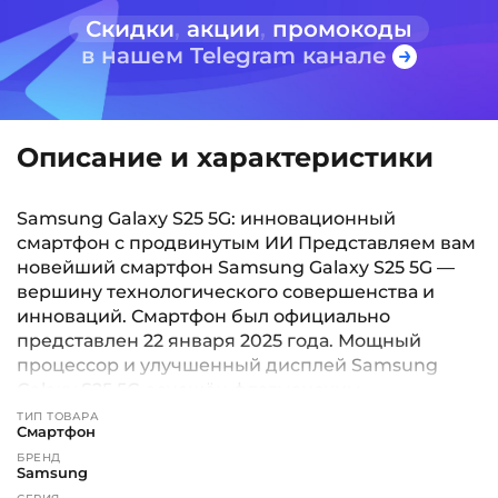
Скидки
,
акции
,
промокоды
в нашем Telegram канале
Описание и характеристики
Samsung Galaxy S25 5G: инновационный
смартфон с продвинутым ИИ Представляем вам
новейший смартфон Samsung Galaxy S25 5G —
вершину технологического совершенства и
инноваций. Смартфон был официально
представлен 22 января 2025 года. Мощный
процессор и улучшенный дисплей Samsung
Galaxy S25 5G оснащён флагманским
процессором Snapdragon 8 Elite, который
ТИП ТОВАРА
Смартфон
обеспечивает высокую производительность и
БРЕНД
позволяет играть в самые современные игры.
Samsung
Дисплей Dynamic AMOLED 2X с матрицей