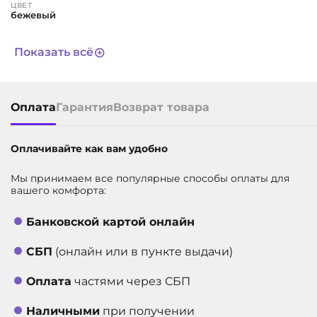
ЦВЕТ
бежевый
ГАРАНТИЯ
1 год
Показать всё
СРОК СЛУЖБЫ
3 года
ДИАГОНАЛЬ ЭКРАНА, В ДЮЙМАХ
10.8
Оплата
Гарантия
Возврат товара
ВСТРОЕННАЯ ПАМЯТЬ
128 ГБ
АРТИКУЛ
12256
Оплачивайте как вам удобно
Мы принимаем все популярные способы оплаты для
вашего комфорта:
Банковской картой онлайн
СБП
(онлайн или в пункте выдачи)
Оплата
частями через СБП
Наличными
при получении