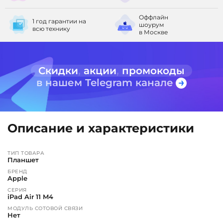
Оффлайн
1 год гарантии
на
шоурум
всю технику
в Москве
Скидки
,
акции
,
промокоды
в нашем Telegram канале
Описание и характеристики
ТИП ТОВАРА
Планшет
БРЕНД
Apple
СЕРИЯ
iPad Air 11 M4
МОДУЛЬ СОТОВОЙ СВЯЗИ
Нет