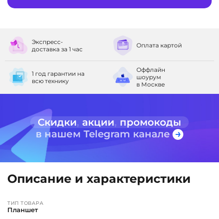
Экспресс-
Оплата
картой
доставка
за 1 час
Оффлайн
1 год гарантии
на
шоурум
всю технику
в Москве
Скидки
,
акции
,
промокоды
в нашем Telegram канале
Описание и характеристики
ТИП ТОВАРА
Планшет