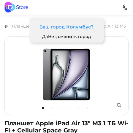
Планшеты
Apple
iPad Air M3 (2025)
iPad Air 13 M3
Ваш город
Колумбус?
Да
Нет, сменить город
Планшет Apple iPad Air 13" M3 1 ТБ Wi-
Fi + Cellular Space Gray