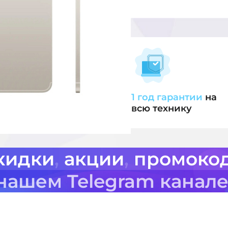
лата
картой
1 год гарантии
на
всю технику
кидки
,
акции
,
промоко
 нашем Telegram канал