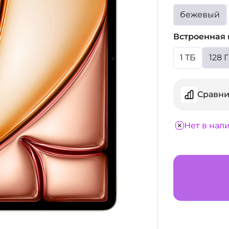
бежевый
Встроенная 
1 ТБ
128 
Сравни
Нет в нал