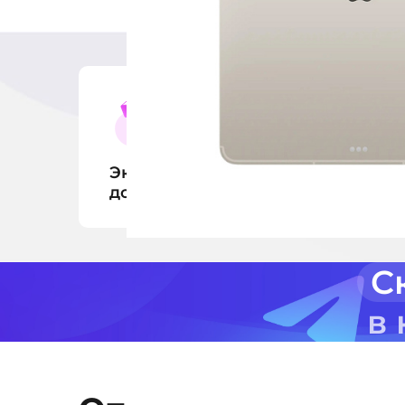
Экспресс-
Оп
доставка
за 1 час
С
в