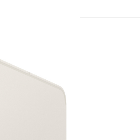
теристики
е позволяет
рограммы из
инов,
ельный