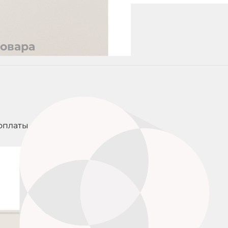
re. Все
жно
 через App
оответствие
товара
а
статком
 Пожалуйста,
д принятием
ке
оплаты
 для зарядки
даптер
ощностью 20