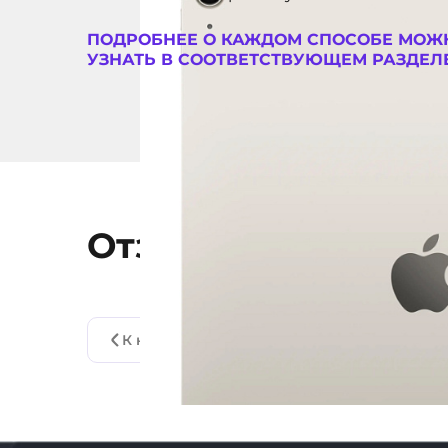
128 ГБ
ВСТРОЕННАЯ ПАМЯТЬ
ПОДРОБНЕЕ О КАЖДОМ СПОСОБЕ МОЖ
11285
АРТИКУЛ
УЗНАТЬ В СООТВЕТСТВУЮЩЕМ РАЗДЕЛЕ
Отзывы о товаре
К каталогу