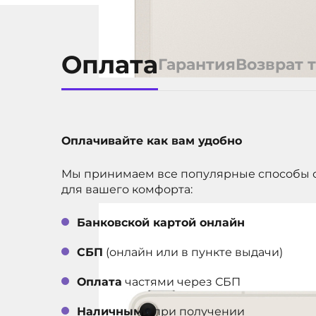
российский RuSto
приложения мо
скачивать только
МАГАЗИН ПРИЛОЖЕНИЙ
Store. Такое нес
Оплата
Гарантия
Возврат 
требованиям
законодательств
признается недо
(браком) товара.
учтите это пере
Оплачивайте как вам удобно
решения о покуп
Мы принимаем все популярные способы 
iPad Air, кабель
для вашего комфорта:
USB-C (1 метр), а
КОМПЛЕКТАЦИЯ
питания USB‑C м
Банковской картой онлайн
Вт
СБП
(онлайн или в пункте выдачи)
1 год
ГАРАНТИЯ
3 года
СРОК СЛУЖБЫ
Оплата
частями через СБП
ДИАГОНАЛЬ ЭКРАНА, В
12.9
Наличными
при получении
ДЮЙМАХ