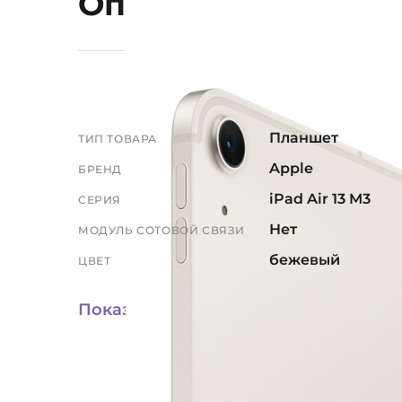
Описание и харак
Планшет
ТИП ТОВАРА
Apple
БРЕНД
iPad Air 13 M3
СЕРИЯ
Нет
МОДУЛЬ СОТОВОЙ СВЯЗИ
бежевый
ЦВЕТ
Starlight
ЦВЕТ ПРОИЗВОДИТЕЛЯ
Показать всё
Это устройство н
устанавливать п
сторонних магаз
включая обязат