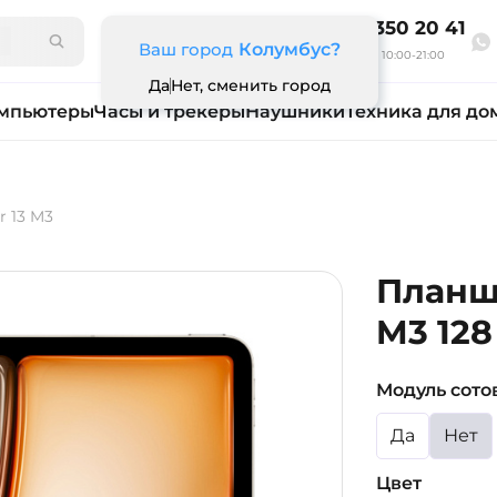
8 800 350 20 41
Ваш город
Колумбус?
Ежедневно 10:00-21:00
Да
Нет, сменить город
мпьютеры
Часы и трекеры
Наушники
Техника для до
r 13 M3
Планше
M3 128 
Модуль сото
Да
Нет
Цвет