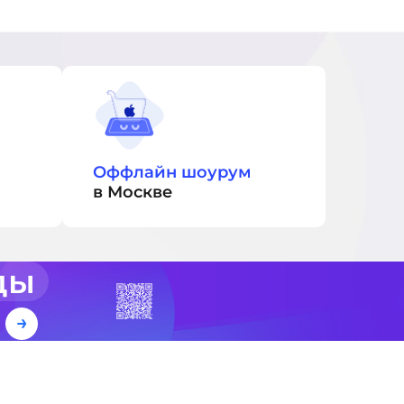
Оффлайн шоурум
в Москве
ды
е