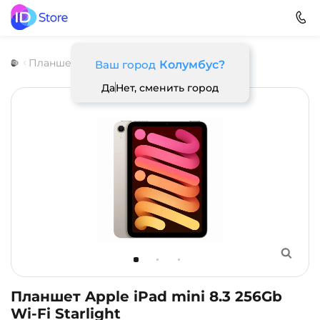
Планшеты
Apple
iPad mini 7 (2024)
Ваш город
Колумбус?
Да
Нет, сменить город
Планшет Apple iPad mini 8.3 256Gb
Wi-Fi Starlight