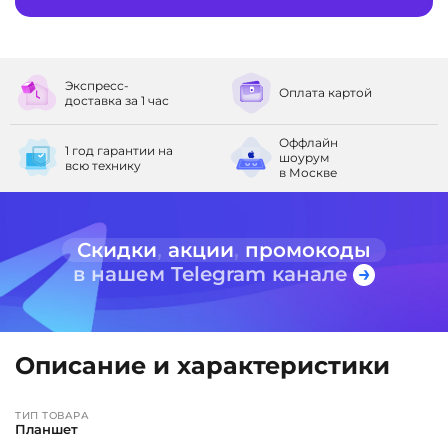
Экспресс-
Оплата
картой
доставка
за 1 час
Оффлайн
1 год гарантии
на
шоурум
всю технику
в Москве
Скидки
,
акции
,
промокоды
в нашем Telegram канале
Описание и характеристики
ТИП ТОВАРА
Планшет