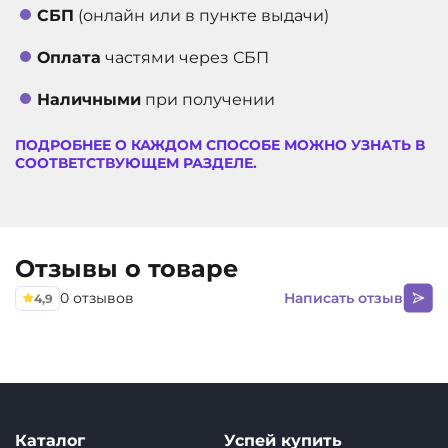
СБП
(онлайн или в пункте выдачи)
АРТИКУЛ
10259
Оплата
частями через СБП
Наличными
при получении
ПОДРОБНЕЕ О КАЖДОМ СПОСОБЕ МОЖНО УЗНАТЬ В
СООТВЕТСТВУЮЩЕМ РАЗДЕЛЕ.
Отзывы о товаре
0 отзывов
Написать отзыв
4,9
Каталог
Успей купить