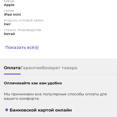
БРЕНД
Apple
СЕРИЯ
iPad mini
МОДУЛЬ СОТОВОЙ СВЯЗИ
Нет
СТРАНА ПРОИЗВОДСТВА
Китай
ЦВЕТ
бежевый
Показать всё
МАГАЗИН ПРИЛОЖЕНИЙ
Это устройство не позволяет устанавливать программы из
сторонних магазинов, включая обязательный российский
RuStore. Все приложения можно скачивать только через
App Store. Такое несоответствие требованиям
Оплата
Гарантия
Возврат товара
законодательства признается недостатком (браком)
товара. Пожалуйста, учтите это перед принятием решения
о покупке
Оплачивайте как вам удобно
ГАРАНТИЯ
1 год
СРОК СЛУЖБЫ
Мы принимаем все популярные способы оплаты для
3 года
вашего комфорта:
ДИАГОНАЛЬ ЭКРАНА, В ДЮЙМАХ
8.3
Банковской картой онлайн
ВСТРОЕННАЯ ПАМЯТЬ
256 ГБ