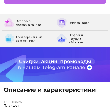
Экспресс-
Оплата
картой
доставка
за 1 час
Оффлайн
1 год гарантии
на
шоурум
всю технику
в Москве
Скидки
,
акции
,
промокоды
в нашем Telegram канале
Описание и характеристики
ТИП ТОВАРА
Планшет