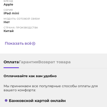
БРЕНД
Apple
СЕРИЯ
iPad mini
МОДУЛЬ СОТОВОЙ СВЯЗИ
Нет
СТРАНА ПРОИЗВОДСТВА
Китай
ЦВЕТ
серый
Показать всё
МАГАЗИН ПРИЛОЖЕНИЙ
Это устройство не позволяет устанавливать программы из
сторонних магазинов, включая обязательный российский
RuStore. Все приложения можно скачивать только через
App Store. Такое несоответствие требованиям
Оплата
Гарантия
Возврат товара
законодательства признается недостатком (браком)
товара. Пожалуйста, учтите это перед принятием решения
о покупке
Оплачивайте как вам удобно
ГАРАНТИЯ
1 год
СРОК СЛУЖБЫ
Мы принимаем все популярные способы оплаты для
3 года
вашего комфорта:
ДИАГОНАЛЬ ЭКРАНА, В ДЮЙМАХ
8.3
Банковской картой онлайн
ВСТРОЕННАЯ ПАМЯТЬ
512 ГБ