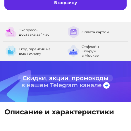
В корзину
Экспресс-
Оплата
картой
доставка
за 1 час
Оффлайн
1 год гарантии
на
шоурум
всю технику
в Москве
Скидки
,
акции
,
промокоды
в нашем Telegram канале
Описание и характеристики