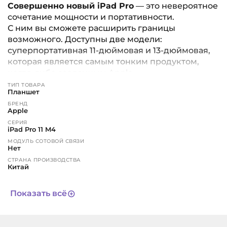
Совершенно новый iPad Pro
— это невероятное
сочетание мощности и портативности.
С ним вы сможете расширить границы
возможного. Доступны две модели:
суперпортативная 11-дюймовая и 13-дюймовая,
которая является самым тонким продуктом,
когда-либо созданным Apple.
ТИП ТОВАРА
Планшет
Экран нового поколения
БРЕНД
Дисплей Ultra Retina XDR создан с
Apple
использованием передовой технологии tandem
СЕРИЯ
OLED. Он обеспечивает исключительную
iPad Pro 11 M4
яркость, точную контрастность и реалистичную
МОДУЛЬ СОТОВОЙ СВЯЗИ
Нет
цветопередачу. Технологии ProMotion и True
СТРАНА ПРОИЗВОДСТВА
Tone делают изображение особенно чётким. А
Китай
специальный режим позволяет выполнять
ВЕРСИЯ
рабочие задачи с высокой точностью
Global
Показать всё
цветопередачи.
ЦВЕТ
черный
Производительность и технологии
CPU
10-core