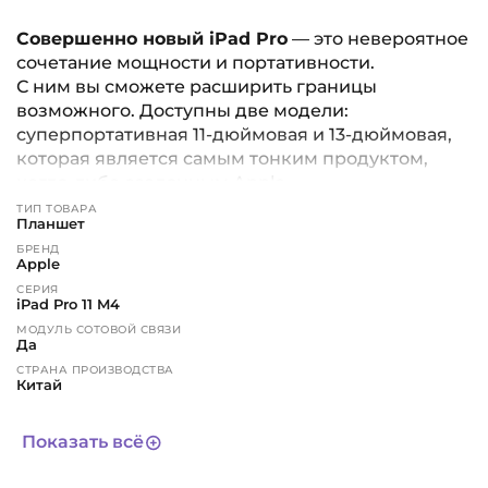
Совершенно новый iPad Pro
— это невероятное
сочетание мощности и портативности.
С ним вы сможете расширить границы
возможного. Доступны две модели:
суперпортативная 11-дюймовая и 13-дюймовая,
которая является самым тонким продуктом,
когда-либо созданным Apple.
ТИП ТОВАРА
Планшет
Экран нового поколения
БРЕНД
Дисплей Ultra Retina XDR создан с
Apple
использованием передовой технологии tandem
СЕРИЯ
OLED. Он обеспечивает исключительную
iPad Pro 11 M4
яркость, точную контрастность и реалистичную
МОДУЛЬ СОТОВОЙ СВЯЗИ
Да
цветопередачу. Технологии ProMotion и True
СТРАНА ПРОИЗВОДСТВА
Tone делают изображение особенно чётким. А
Китай
специальный режим позволяет выполнять
ВЕРСИЯ
рабочие задачи с высокой точностью
Global
Показать всё
цветопередачи.
ЦВЕТ
черный