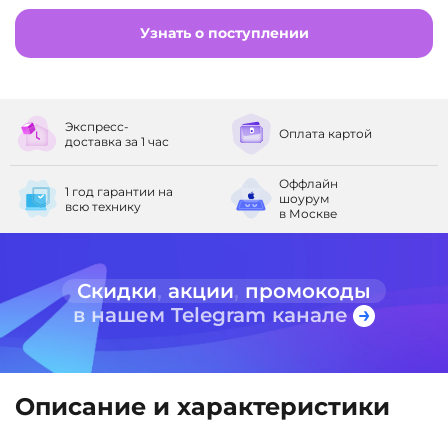
Узнать о поступлении
Экспресс-
Оплата
картой
доставка
за 1 час
Оффлайн
1 год гарантии
на
шоурум
всю технику
в Москве
Скидки
,
акции
,
промокоды
в нашем Telegram канале
Описание и характеристики