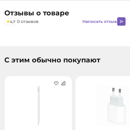
8 ГБ
любого масштаба с интуитивно понятным
АРТИКУЛ
Отзывы о товаре
управлением одним касанием.
7352
0 отзывов
Написать отзыв
4,7
С этим обычно покупают