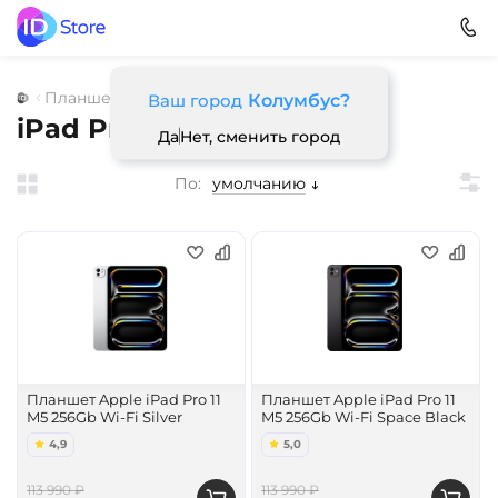
Планшеты
Apple
iPad Pro M5 (2026)
Ваш город
Колумбус?
iPad Pro 11 M5
Да
Нет, сменить город
По:
умолчанию
Планшет Apple iPad Pro 11
Планшет Apple iPad Pro 11
M5 256Gb Wi-Fi Silver
M5 256Gb Wi-Fi Space Black
4,9
5,0
113 990 ₽
113 990 ₽