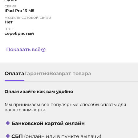
СЕРИЯ
iPad Pro 13 M5
МОДУЛЬ СОТОВОЙ СВЯЗИ
Нет
ЦВЕТ
серебристый
ГАРАНТИЯ
1 год
Показать всё
СРОК СЛУЖБЫ
3 года
ДИАГОНАЛЬ ЭКРАНА, В ДЮЙМАХ
13
Оплата
Гарантия
Возврат товара
ВСТРОЕННАЯ ПАМЯТЬ
2 ТБ
АРТИКУЛ
11849
Оплачивайте как вам удобно
Мы принимаем все популярные способы оплаты для
вашего комфорта:
Банковской картой онлайн
СБП
(онлайн или в пункте выдачи)