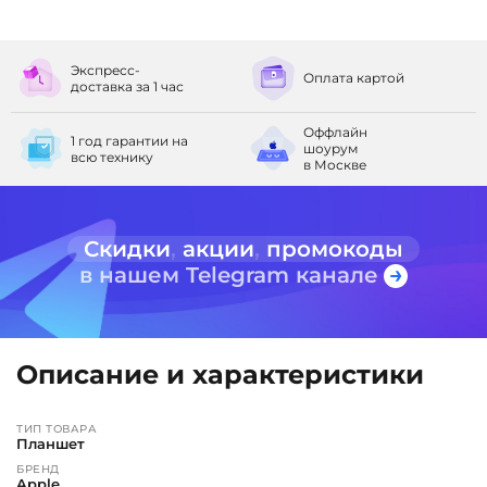
Экспресс-
Оплата
картой
доставка
за 1 час
Оффлайн
1 год гарантии
на
шоурум
всю технику
в Москве
Скидки
,
акции
,
промокоды
в нашем Telegram канале
Описание и характеристики
ТИП ТОВАРА
Планшет
БРЕНД
Apple