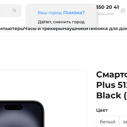
8 800 350 20 41
Ваш город
Помона?
Ежедневно 10:00-21:00
Да
Нет, сменить город
мпьютеры
Часы и трекеры
Наушники
Техника для до
Смартф
Plus 5
Black 
Цвет
белый
з