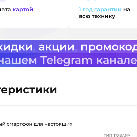
лата
картой
1 год гарантии
на
всю технику
кидки
,
акции
,
промоко
 нашем Telegram канал
теристики
ный смартфон для настоящих
ТИП ТОВАРА