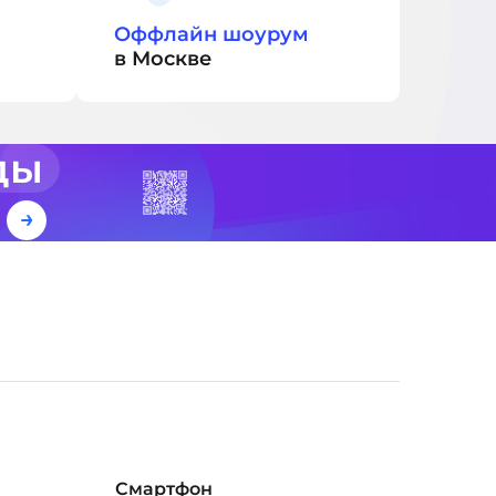
Оффлайн шоурум
в Москве
ды
е
Смартфон