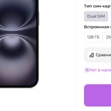
Тип сим-кар
Dual SIM
Встроенная 
128 ГБ
25
Сравни
Нет в нал