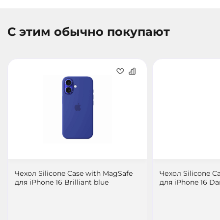
Безопасность и защита данных
Apple всегда ставит безопасность на первое
С этим обычно покупают
место. Используя iPhone 16, вы можете быть
уверены, что ваши данные под надежной
защитой, благодаря Face ID и встроенным
механизмам шифрования. Ваша личная
информация будет в полной безопасности.
Чехол Silicone Case with MagSafe
Чехол Silicone C
для iPhone 16 Brilliant blue
для iPhone 16 Da