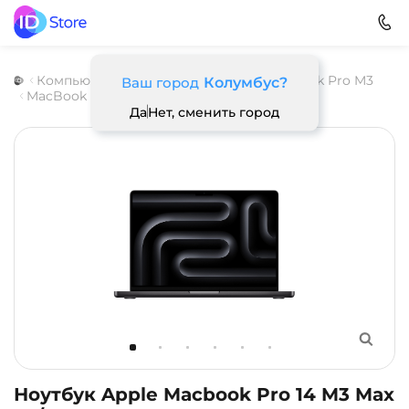
Компьютеры
Ноутбуки
Apple
MacBook Pro M3
Ваш город
Колумбус?
MacBook Pro 14 M3 Max
Да
Нет, сменить город
Ноутбук Apple Macbook Pro 14 M3 Max