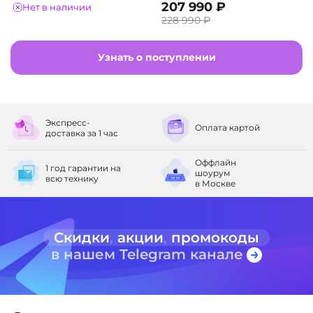
207 990 ₽
Нет в наличии
228 990 ₽
Узнать о поступлении
Экспресс-
Оплата
картой
доставка
за 1 час
Оффлайн
1 год гарантии
на
шоурум
всю технику
в Москве
Скидки
,
акции
,
промокоды
в нашем Telegram канале