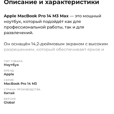
Описание и характеристики
Apple MacBook Pro 14 M3 Max
— это мощный
ноутбук, который подойдёт как для
профессиональной работы, так и для
развлечений.
Он оснащён 14,2-дюймовым экраном с высоким
разрешением, который обеспечивает яркое и
чёткое изображение. Благодаря технологии
True Tone цвета на экране выглядят естественно
ТИП ТОВАРА
Ноутбук
и приятно для глаз.
БРЕНД
Ноутбук работает на базе процессора Apple M3
Apple
Max, который обеспечивает быструю и плавную
СЕРИЯ
работу устройства. Он доступен с 36 ГБ
MacBook Pro 14 M3
оперативной памяти и 1 ТБ встроенной памяти.
СТРАНА ПРОИЗВОДСТВА
Китай
ВЕРСИЯ
Apple MacBook Pro 14 M3 Max
оснащён двумя
Global
портами USB-C Thunderbolt 4 и одним портом
АРТИКУЛ ПРОИЗВОДИТЕЛЯ
MagSafe 3 для зарядки. Также есть аудиоразъём
49-18