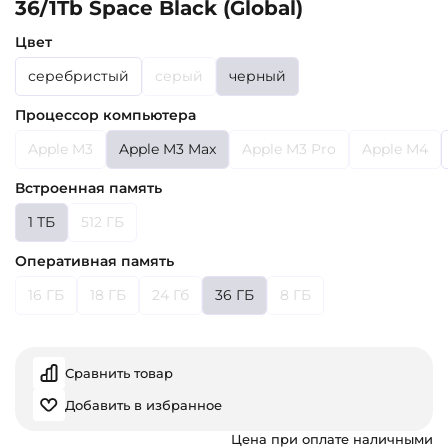
36/1Tb Space Black (Global)
Цвет
серебристый
серый
черный
Процессор компьютера
Apple M3
Apple M3 Max
Apple M3 Pro
Apple M4
Встроенная память
1 ТБ
512 ГБ
Оперативная память
16 ГБ
18 ГБ
24 Гб
36 ГБ
8 ГБ
Сравнить товар
Добавить в избранное
Цена при оплате наличными