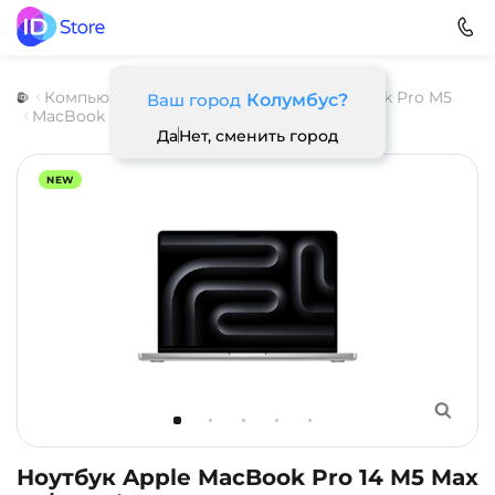
Компьютеры
Ноутбуки
Apple
MacBook Pro M5
Ваш город
Колумбус?
MacBook Pro 14 M5
Да
Нет, сменить город
NEW
Ноутбук Apple MacBook Pro 14 M5 Max