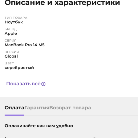
Описание и характеристики
ТИП ТОВАРА
Ноутбук
БРЕНД
Apple
СЕРИЯ
MacBook Pro 14 M5
ВЕРСИЯ
Global
ЦВЕТ
серебристый
ПРОЦЕССОР КОМПЬЮТЕРА
Apple M5 Max
Показать всё
РАСКЛАДКА КЛАВИАТУРЫ
Английская
ГАРАНТИЯ
1 год
Оплата
Гарантия
Возврат товара
СРОК СЛУЖБЫ
3 года
ДИАГОНАЛЬ ЭКРАНА, В ДЮЙМАХ
14.2
Оплачивайте как вам удобно
ВСТРОЕННАЯ ПАМЯТЬ
2 ТБ