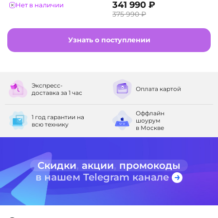
341 990 ₽
Нет в наличии
375 990 ₽
Узнать о поступлении
Экспресс-
Оплата
картой
доставка
за 1 час
Оффлайн
1 год гарантии
на
шоурум
всю технику
в Москве
Скидки
,
акции
,
промокоды
в нашем Telegram канале