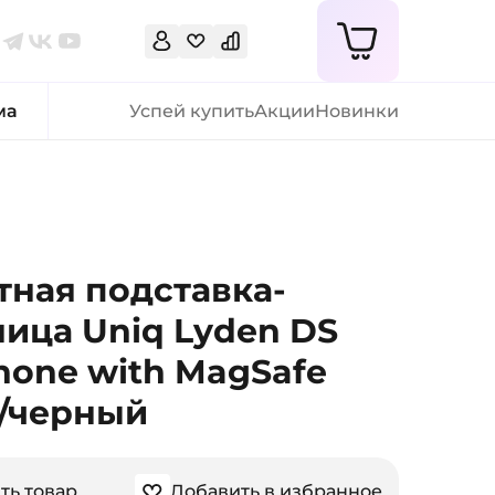
ма
Успей купить
Акции
Новинки
тная подставка-
ица Uniq Lyden DS
hone with MagSafe
/черный
ть товар
Добавить в избранное