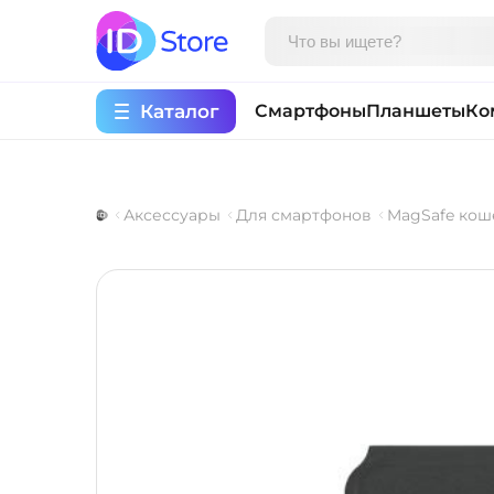
Каталог
Смартфоны
Планшеты
Ко
Аксессуары
Для смартфонов
MagSafe кош