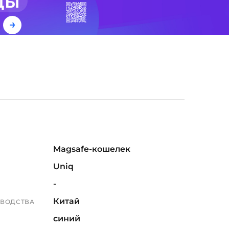
ды
е
Magsafe-кошелек
Uniq
-
Китай
ЗВОДСТВА
синий