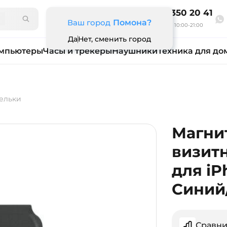
8 800 350 20 41
Ваш город
Помона?
Ежедневно 10:00-21:00
Да
Нет, сменить город
мпьютеры
Часы и трекеры
Наушники
Техника для до
ельки
Магни
визитн
для iP
Синий
Сравни