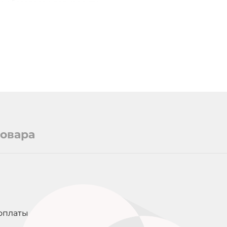
 он безопасен для кредитных
СРОК СЛУЖБЫ
АРТИКУЛ
товара
оплаты