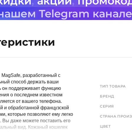
кидки
,
акции
,
промоко
 нашем Telegram канал
теристики
 MagSafe, разработанный с
льный способ держать ваши
ТИП ТОВАРА
рь он поддерживает функцию
ения о последнем известном
БРЕНД
ляется от вашего телефона.
СЕРИЯ
ой и обработанной французской
и, которые позволяют ему легко
СТРАНА ПРОИ
. Вы даже можете поставить его
ЦВЕТ
кальный вид. Кожаный кошелек