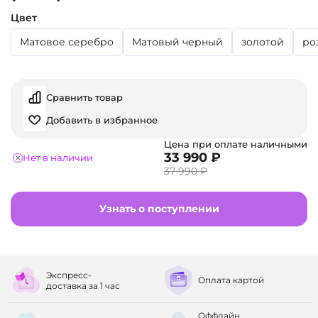
Цвет
Матовое серебро
Матовый черный
золотой
ро
Сравнить товар
Добавить в избранное
Цена при оплате наличными
33 990 ₽
Нет в наличии
37 990 ₽
Узнать о поступлении
Экспресс-
Оплата
картой
доставка
за 1 час
Оффлайн