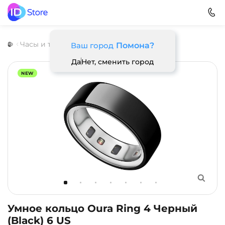
Часы и трекеры
Oura
Oura Ring 4
Ваш город
Помона?
Да
Нет, сменить город
NEW
Умное кольцо Oura Ring 4 Черный
(Black) 6 US