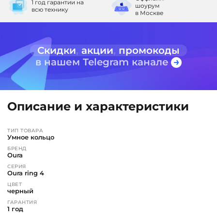
1 год гарантии
на
шоурум
всю технику
в Москве
Скидки
,
акции
,
промокоды
в нашем Telegram канале
Описание и характеристики
ТИП ТОВАРА
Умное кольцо
БРЕНД
Oura
СЕРИЯ
Oura ring 4
ЦВЕТ
черный
ГАРАНТИЯ
1 год