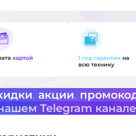
лата
картой
1 год гарантии
на
всю технику
кидки
,
акции
,
промоко
 нашем Telegram канал