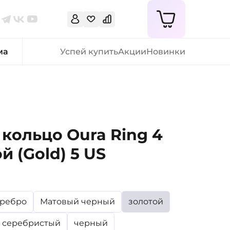
ма
Успей купить
Акции
Новинки
кольцо Oura Ring 4
й (Gold) 5 US
еребро
Матовый черный
золотой
серебристый
черный