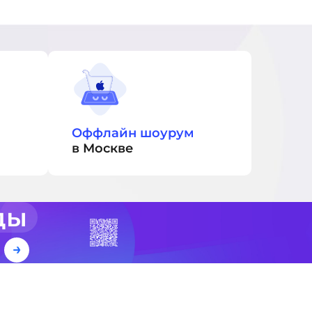
Оффлайн шоурум
в Москве
ды
е