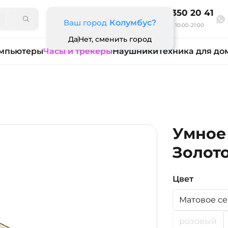
8 800 350 20 41
Ваш город
Колумбус?
Ежедневно 10:00-21:00
Да
Нет, сменить город
мпьютеры
Часы и трекеры
Наушники
Техника для до
Умное 
Золото
Цвет
Матовое с
розовый