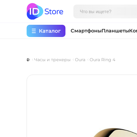
Каталог
Смартфоны
Планшеты
Ко
Часы и трекеры
Oura
Oura Ring 4