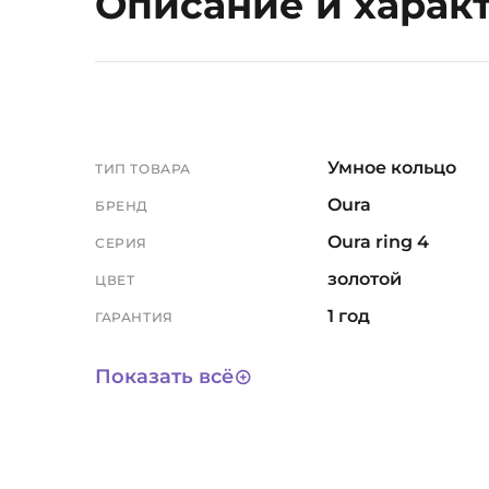
Описание и харак
Умное кольцо
ТИП ТОВАРА
Oura
БРЕНД
Oura ring 4
СЕРИЯ
золотой
ЦВЕТ
1 год
ГАРАНТИЯ
3 года
СРОК СЛУЖБЫ
Показать всё
12028
АРТИКУЛ