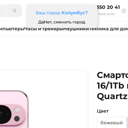
8 800 350 20 41
Ваш город
Колумбус?
Ежедневно 10:00-21:00
Да
Нет, сменить город
мпьютеры
Часы и трекеры
Наушники
Техника для до
Смартф
16/1Tb
Quartz
Цвет
бежевый