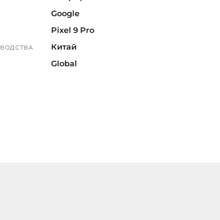
Google
Pixel 9 Pro
Китай
ЗВОДСТВА
Global
розовый
1 год
3 года
SIM+eSIM
ТЫ
РАНА, В
4267
1 ТБ
ПАМЯТЬ
16 ГБ
 ПАМЯТЬ
8225