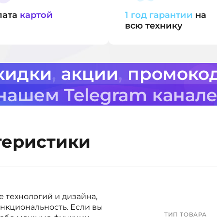
лата
картой
1 год гарантии
на
всю технику
кидки
,
акции
,
промоко
 нашем Telegram канал
теристики
ие технологий и дизайна,
функциональность. Если вы
ТИП ТОВАРА