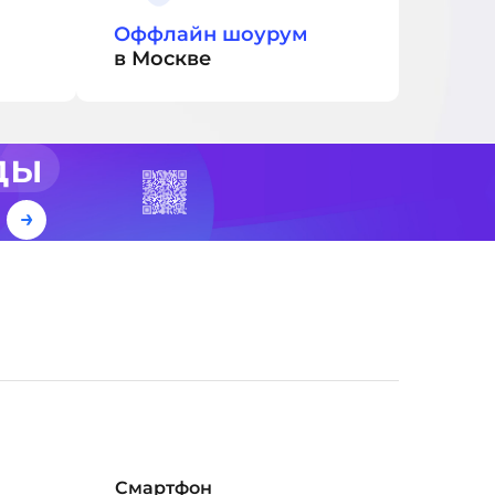
Оффлайн шоурум
в Москве
ды
е
Смартфон