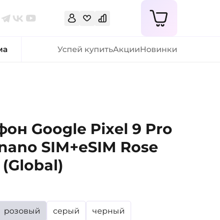
ма
Успей купить
Акции
Новинки
он Google Pixel 9 Pro
 nano SIM+eSIM Rose
 (Global)
розовый
серый
черный