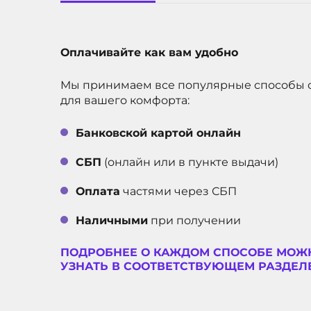
Мощная Производительность
Смартфон оснащен мощным процессором G
Оплачивайте как вам удобно
гарантирует высокую производительност
многозадачности. Вы забудете о подторм
самых требовательных приложений и игр.
Мы принимаем все популярные способы 
устройство для работы, учебы и развлече
для вашего комфорта:
Умный и Безопасный Android
Банковской картой онлайн
СБП
(онлайн или в пункте выдачи)
Pixel 9 Pro работает на чистой версии And
доступ к последним функциям, обновлени
Оплата
частями через СБП
улучшениям интерфейса. Вы сможете нас
себя, воспользовавшись интуитивно пон
Наличными
при получении
Яркий OLED Экран
ПОДРОБНЕЕ О КАЖДОМ СПОСОБЕ МОЖ
УЗНАТЬ В СООТВЕТСТВУЮЩЕМ РАЗДЕЛЕ
6,3-дюймовый OLED-дисплей с разрешение
кристально чистое изображение. Каждый 
этом экране будет ярким и насыщенным, 