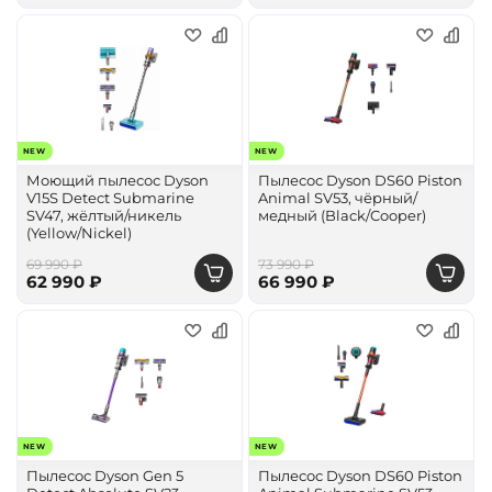
NEW
NEW
Моющий пылесос Dyson
Пылесос Dyson DS60 Piston
V15S Detect Submarine
Animal SV53, чёрный/
SV47, жёлтый/никель
медный (Black/Cooper)
(Yellow/Nickel)
69 990 ₽
73 990 ₽
62 990 ₽
66 990 ₽
NEW
NEW
Пылесос Dyson Gen 5
Пылесос Dyson DS60 Piston