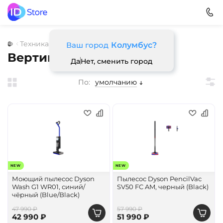
Техника для дома
Ваш город
Колумбус?
Вертикальные пылесосы
Да
Нет, сменить город
По:
умолчанию
NEW
NEW
Моющий пылесос Dyson
Пылесос Dyson PencilVac
Wash G1 WR01, синий/
SV50 FC AM, черный (Black)
чёрный (Blue/Black)
47 990 ₽
57 990 ₽
42 990 ₽
51 990 ₽