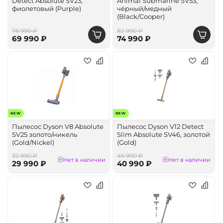
Detect Absolute SV23,
Animal Submarine SV53,
фиолетовый (Purple)
чёрный/медный
(Black/Cooper)
76 990 ₽
82 990 ₽
69 990 ₽
74 990 ₽
NEW
NEW
Пылесос Dyson V8 Absolute
Пылесос Dyson V12 Detect
SV25 золото/никель
Slim Absolute SV46, золотой
(Gold/Nickel)
(Gold)
32 990 ₽
45 990 ₽
Нет в наличии
Нет в наличии
29 990 ₽
40 990 ₽