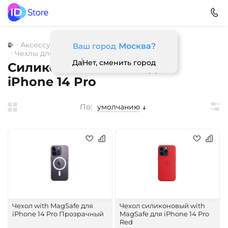
Аксессуары
Для смартфонов
Чехлы
Ваш город
Москва?
Чехлы для iPhone
Силиконовые чехлы
Да
Нет, сменить город
Силиконовые чехлы для
iPhone 14 Pro
По:
умолчанию
Чехол with MagSafe для
Чехол силиконовый with
iPhone 14 Pro Прозрачный
MagSafe для iPhone 14 Pro
Red