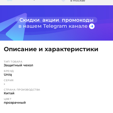
в Москве
Скидки
,
акции
,
промокоды
в нашем Telegram канале
Описание и характеристики
ТИП ТОВАРА
Защитный чехол
БРЕНД
Uniq
СЕРИЯ
-
СТРАНА ПРОИЗВОДСТВА
Китай
ЦВЕТ
прозрачный
СРОК СЛУЖБЫ
Не определен