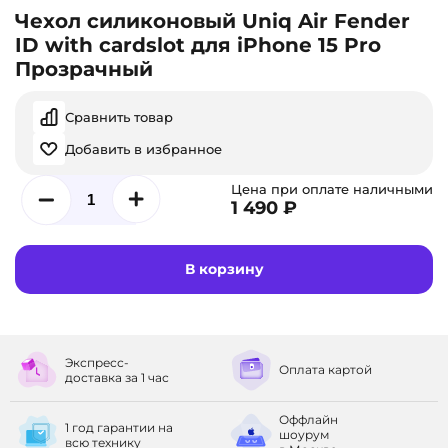
Чехол силиконовый Uniq Air Fender
ID with cardslot для iPhone 15 Pro
Прозрачный
Сравнить товар
Добавить в избранное
Цена при оплате наличными
1 490 ₽
В корзину
Экспресс-
Оплата
картой
доставка
за 1 час
Оффлайн
1 год гарантии
на
шоурум
всю технику