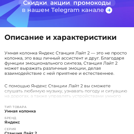
Скидки
,
акции
,
промокоды
в нашем Telegram канале
Описание и характеристики
Умная колонка Яндекс Станция Лайт 2 — это не просто
колонка, это ваш личный ассистент и друг. Благодаря
функции эмоционального синтеза, Станция Лайт 2
может выражать различные эмоции, делая
взаимодействие с ней приятнее и естественнее.
С помощью Яндекс Станции Лайт 2 вы сможете
слушать любимую музыку, узнавать погоду и ситуацию
на дорогах, а также управлять устройствами умного
дома. Колонка легко впишется в вашу ежедневную
рутину, делая её удобнее и увлекательнее.
ТИП ТОВАРА
Умная колонка
Покупай Яндекс Станция Лайт 2 уже сейчас в нашем
БРЕНД
Яндекс
магазине и сделай свою жизнь ещё удобнее!
СЕРИЯ
Станция Лайт 2