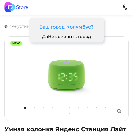
Акустика
Яндекс
Станция Лайт 2
Ваш город
Колумбус?
Да
Нет, сменить город
NEW
Умная колонка Яндекс Станция Лайт