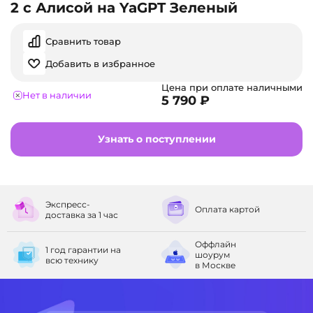
2 с Алисой на YaGPT Зеленый
Сравнить товар
Добавить в избранное
Цена при оплате наличными
Нет в наличии
5 790 ₽
Узнать о поступлении
Экспресс-
Оплата
картой
доставка
за 1 час
Оффлайн
1 год гарантии
на
шоурум
всю технику
в Москве