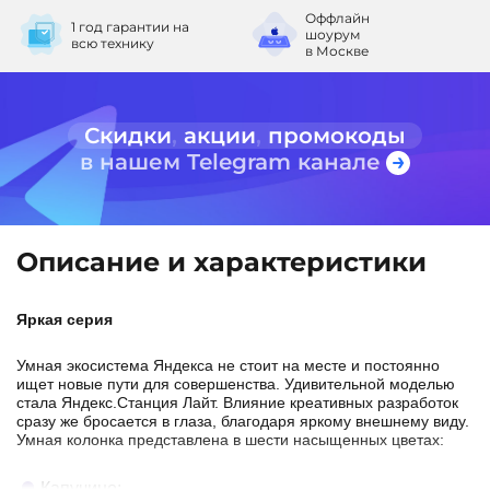
Оффлайн
1 год гарантии
на
шоурум
всю технику
в Москве
Скидки
,
акции
,
промокоды
в нашем Telegram канале
Описание и характеристики
Яркая серия
Умная экосистема Яндекса не стоит на месте и постоянно
ищет новые пути для совершенства. Удивительной моделью
стала Яндекс.Станция Лайт. Влияние креативных разработок
сразу же бросается в глаза, благодаря яркому внешнему виду.
Умная колонка представлена в шести насыщенных цветах:
Капучино;