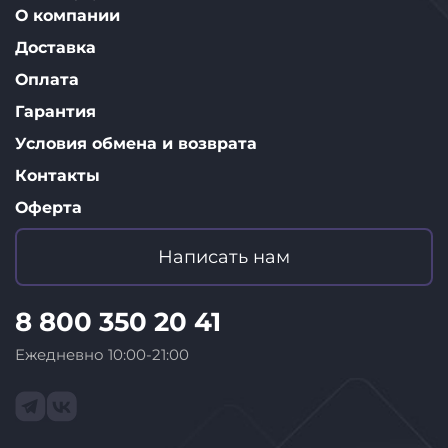
О компании
отлично распознает речь даже с дальних расстояний,
так как Яндекс.Станция Лайт имеет целых четыре
Доставка
микрофона. Громкость воспроизведения заметно
Оплата
улучшена: звук стал чище и насыщеннее.
Гарантия
Условия обмена и возврата
Контакты
Оферта
Написать нам
8 800 350 20 41
Ежедневно 10:00-21:00