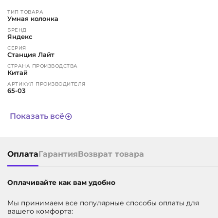
ТИП ТОВАРА
Умная колонка
Лимон;
БРЕНД
Яндекс
Мята;
СЕРИЯ
Станция Лайт
Ультрафиолет;
СТРАНА ПРОИЗВОДСТВА
Китай
Фламинго;
АРТИКУЛ ПРОИЗВОДИТЕЛЯ
65-03
Чили.
ЦВЕТ
голубой
Показать всё
ГАРАНТИЯ
Матовый корпус, легкость, сенсорные кнопки – такая
1 год
оптимальная совокупность характеристик отлично
СРОК СЛУЖБЫ
3 года
подходит для любого дизайна интерьера. В самом
Оплата
Гарантия
Возврат товара
центре расположен индикатор цвета, меняющийся в
АРТИКУЛ
572699509
зависимости от уровня громкости и режимов работы
Яндекс.Станции Лайт. Низ устройства оснащен
Оплачивайте как вам удобно
силиконовой подкладкой, что защищает от скольжений,
возможных ударов и царапин. Сзади компактно
Мы принимаем все популярные способы оплаты для
размещен разъем USB Type-C, через который
вашего комфорта: