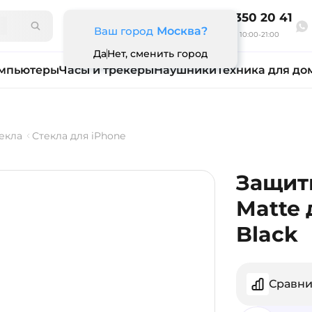
8 800 350 20 41
Ваш город
Москва?
Ежедневно 10:00-21:00
Да
Нет, сменить город
мпьютеры
Часы и трекеры
Наушники
Техника для до
екла
Стекла для iPhone
Защитн
Matte 
Black
Сравни