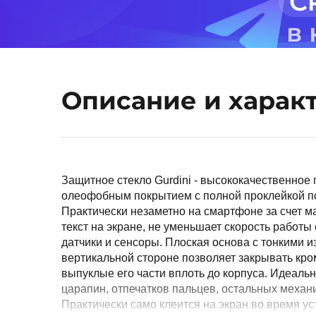
С
в
Описание и харак
Защитное стекло Gurdini - высококачественное
олеофобным покрытием с полной проклейкой по
Практически незаметно на смартфоне за счет м
текст на экране, не уменьшает скорость работы 
датчики и сенсоры. Плоская основа с тонкими 
вертикальной стороне позволяет закрывать кро
выпуклые его части вплоть до корпуса. Идеаль
царапин, отпечатков пальцев, остальных механ
Практически само клеится на экран во время ус