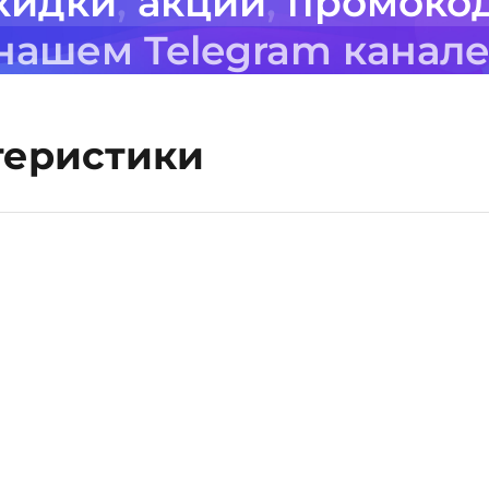
кидки
,
акции
,
промоко
 нашем Telegram канал
теристики