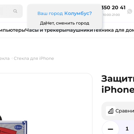
8 800 350 20 41
Ваш город
Колумбус?
Ежедневно 10:00-21:00
Да
Нет, сменить город
мпьютеры
Часы и трекеры
Наушники
Техника для до
екла
Стекла для iPhone
Защит
iPhone
Сравни