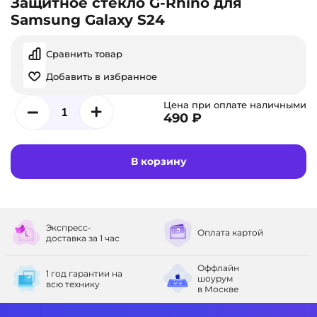
Защитное стекло G-Rhino для
Samsung Galaxy S24
Сравнить товар
Добавить в избранное
Цена при оплате наличными
490 ₽
В корзину
Экспресс-
Оплата
картой
доставка
за 1 час
Оффлайн
1 год гарантии
на
шоурум
всю технику
в Москве