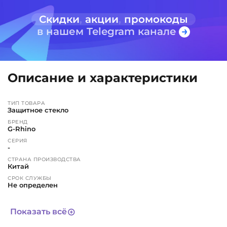
Скидки
,
акции
,
промокоды
в нашем Telegram канале
Описание и характеристики
ТИП ТОВАРА
Защитное стекло
БРЕНД
G-Rhino
СЕРИЯ
-
СТРАНА ПРОИЗВОДСТВА
Китай
СРОК СЛУЖБЫ
Не определен
АРТИКУЛ
6985
Показать всё