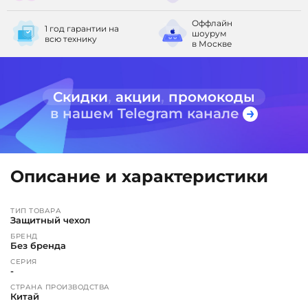
Оффлайн
1 год гарантии
на
шоурум
всю технику
в Москве
Скидки
,
акции
,
промокоды
в нашем Telegram канале
Описание и характеристики
ТИП ТОВАРА
Защитный чехол
БРЕНД
Без бренда
СЕРИЯ
-
СТРАНА ПРОИЗВОДСТВА
Китай