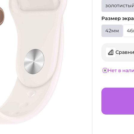
золотисты
Размер экра
42мм
46
Сравни
Нет в нал