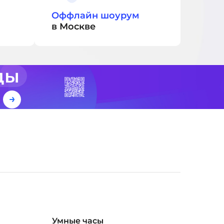
Оффлайн шоурум
в Москве
ды
е
Умные часы