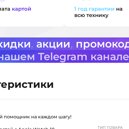
лата
картой
1 год гарантии
на
всю технику
кидки
,
акции
,
промоко
 нашем Telegram канал
теристики
й помощник на каждом шагу!
ТИП ТОВАРА