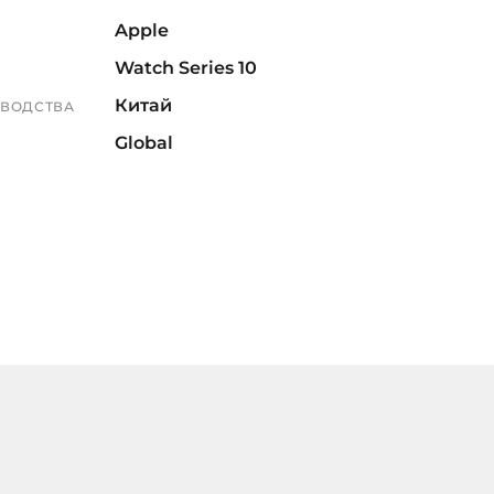
Apple
Watch Series 10
Китай
ЗВОДСТВА
Global
Бежевый
А
золотистый
42мм
А, ММ
1 год
3 года
64 ГБ
ПАМЯТЬ
M/L
ШКА
8628