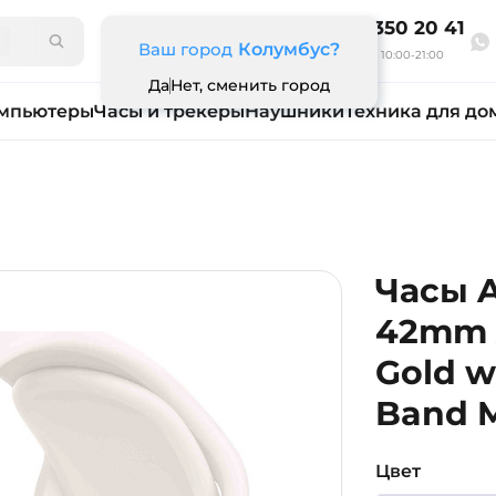
8 800 350 20 41
Ваш город
Колумбус?
Ежедневно 10:00-21:00
Да
Нет, сменить город
мпьютеры
Часы и трекеры
Наушники
Техника для до
Часы A
42mm 
Gold w
Band 
Цвет