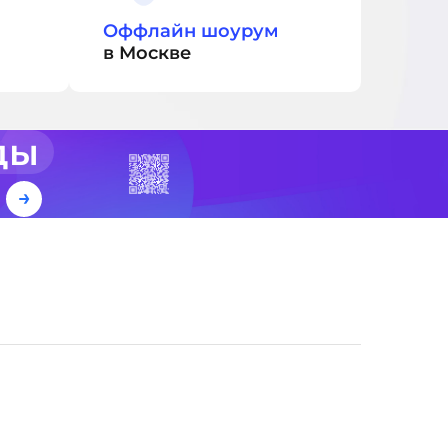
Оффлайн шоурум
в Москве
ды
е