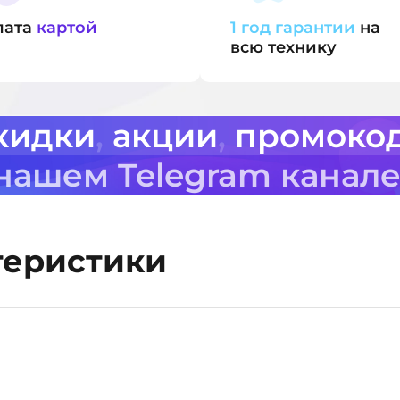
лата
картой
1 год гарантии
на
всю технику
кидки
,
акции
,
промоко
 нашем Telegram канал
теристики