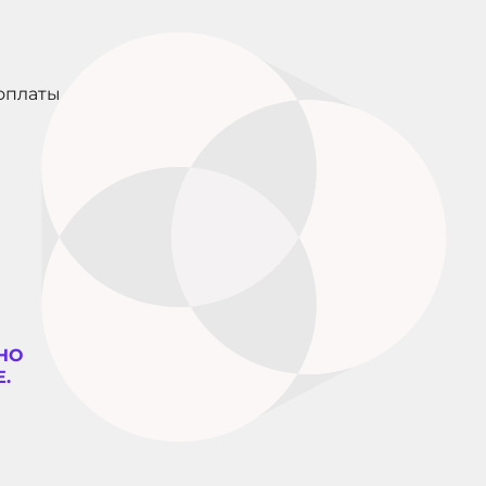
оплаты
НО
.