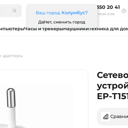
8 800 350 20 41
Ваш город
Колумбус?
Ежедневно 10:00-21:00
Да
Нет, сменить город
мпьютеры
Часы и трекеры
Наушники
Техника для до
е адаптеры
Сетев
устро
EP-T15
Сравни