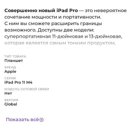
Совершенно новый iPad Pro
— это невероятное
сочетание мощности и портативности.
С ним вы сможете расширить границы
возможного. Доступны две модели:
суперпортативная 11-дюймовая и 13-дюймовая,
которая является самым тонким продуктом,
когда-либо созданным Apple.
ТИП ТОВАРА
Планшет
Экран нового поколения
БРЕНД
Дисплей Ultra Retina XDR создан с
Apple
использованием передовой технологии tandem
СЕРИЯ
OLED. Он обеспечивает исключительную
iPad Pro 11 M4
яркость, точную контрастность и реалистичную
МОДУЛЬ СОТОВОЙ СВЯЗИ
Нет
цветопередачу. Технологии ProMotion и True
ВЕРСИЯ
Tone делают изображение особенно чётким. А
Global
специальный режим позволяет выполнять
ЦВЕТ
рабочие задачи с высокой точностью
черный
Показать всё
цветопередачи.
CPU
10-core