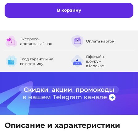
В корзину
Экспресс-
Оплата
картой
доставка
за 1 час
Оффлайн
1 год гарантии
на
шоурум
всю технику
в Москве
Скидки
,
акции
,
промокоды
в нашем Telegram канале
Описание и характеристики