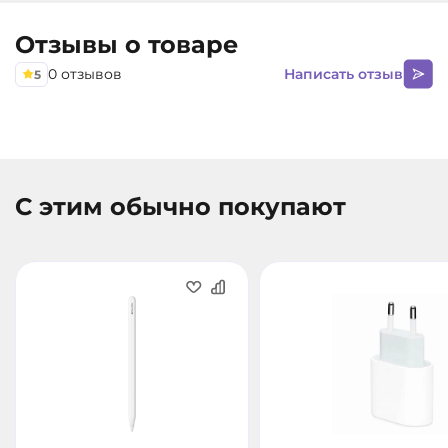
любого масштаба с интуитивно понятным
Отзывы о товаре
управлением одним касанием.
0 отзывов
Написать отзыв
5
С этим обычно покупают