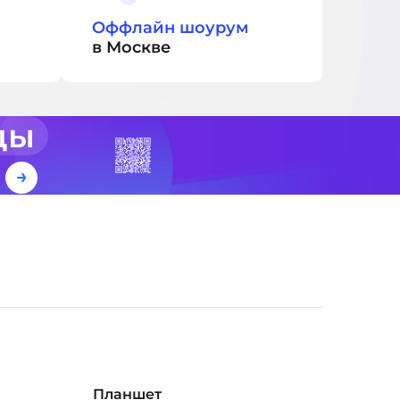
Оффлайн шоурум
в Москве
ды
е
Планшет