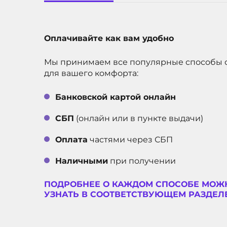
интеллекта.
Удобство и универсальность
Оплачивайте как вам удобно
Операционная система iPadOS разработан
чтобы вы могли легко и непринуждённо 
Мы принимаем все популярные способы 
рабочие процессы и заниматься любимы
для вашего комфорта:
Запускайте профессиональные приложени
высокопроизводительные игры и воплоща
проекты любого масштаба с интуитивно 
Банковской картой онлайн
одним касанием.
СБП
(онлайн или в пункте выдачи)
Оплата
частями через СБП
Наличными
при получении
ПОДРОБНЕЕ О КАЖДОМ СПОСОБЕ МОЖ
УЗНАТЬ В СООТВЕТСТВУЮЩЕМ РАЗДЕЛЕ