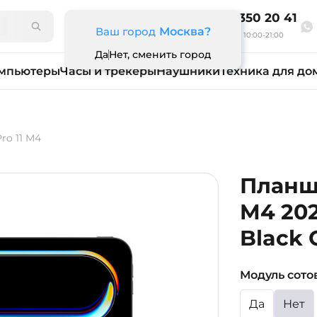
8 800 350 20 41
Ваш город
Москва?
Ежедневно 10:00-21:00
Да
Нет, сменить город
мпьютеры
Часы и трекеры
Наушники
Техника для до
Pro 11 M4
Планше
M4 202
Black 
Модуль сото
Да
Нет