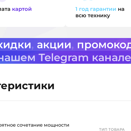
лата
картой
1 год гарантии
на
всю технику
кидки
,
акции
,
промоко
 нашем Telegram канал
теристики
оятное сочетание мощности
ТИП ТОВАРА