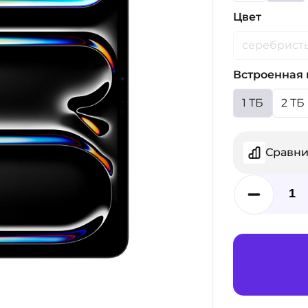
Цвет
серебрист
Встроенная 
1 ТБ
2 ТБ
Сравни