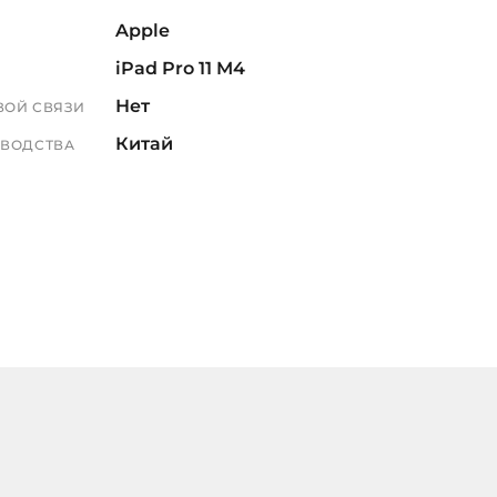
Apple
iPad Pro 11 M4
Нет
ВОЙ СВЯЗИ
Китай
ЗВОДСТВА
Global
черный
10-core
10-core
Это устройство не позволяет
устанавливать программы из
сторонних магазинов,
включая обязательный
российский RuStore. Все
приложения можно
скачивать только через App