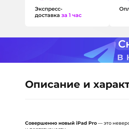
Экспресс-
Оп
доставка
за 1 час
С
в
Описание и харак
Совершенно новый iPad Pro
— это невер